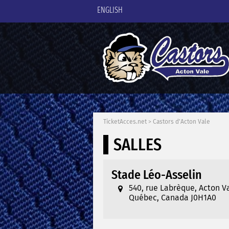
ENGLISH
TicketAcces.net
>
Castors d'Acton Vale
SALLES
Stade Léo-Asselin
540, rue Labrèque, Acton V
Québec, Canada J0H1A0