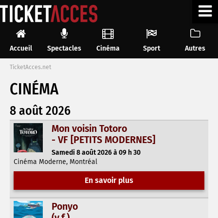
Accueil
Spectacles
Cinéma
Sport
Autres
TicketAcces.net
CINÉMA
8 août 2026
Mon voisin Totoro
- VF [PETITS MODERNES]
Samedi 8 août 2026 à 09 h 30
Cinéma Moderne, Montréal
En savoir plus
Ponyo
(v.f.)